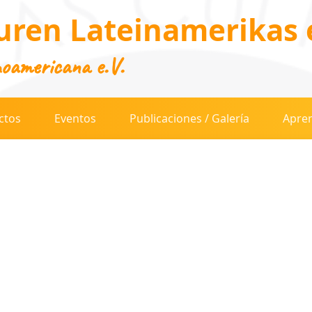
uren Lateinamerikas e
noamericana e.V.
ctos
Eventos
Publicaciones / Galería
Apren