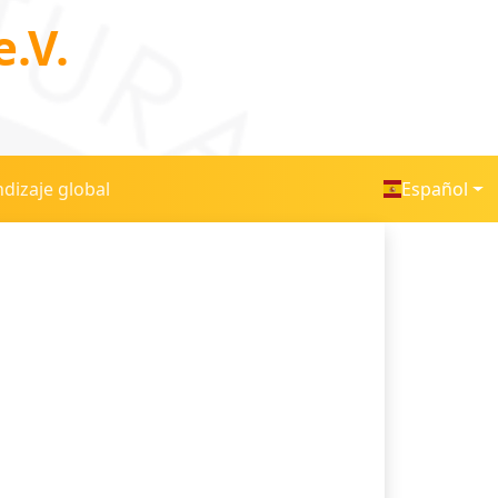
.V.
dizaje global
Español