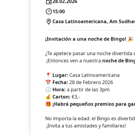
28.02.2026
15:00
Casa Latinoamericana, Am Sudhaus
¡Invitación a una noche de Bingo! 🎉
¿Te apetece pasar una noche divertid
¡Entonces ven a nuestra
noche de Bing
📍
Lugar:
Casa Latinoamericana
📅
Fecha:
28 de Febrero 2026
🕕
Hora:
a partir de las 3pm
💰
Carton:
€3,-
🎁
¡Habrá pequeños premios para ga
No importa la edad: el Bingo es diverti
¡Invita a tus amistades y familiares!