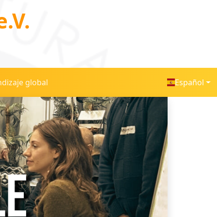
.V.
dizaje global
Español