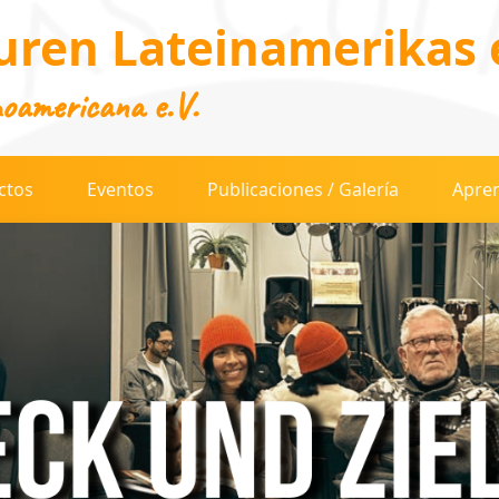
uren Lateinamerikas e
noamericana e.V.
ctos
Eventos
Publicaciones / Galería
Apren