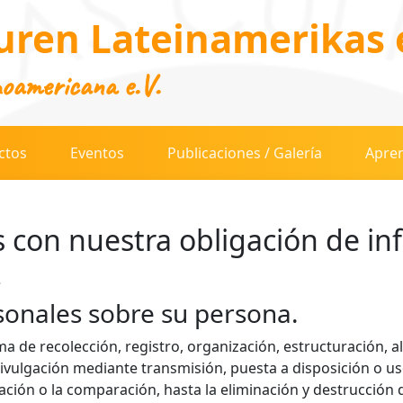
uren Lateinamerikas e
noamericana e.V.
ctos
Eventos
Publicaciones / Galería
Apren
 con nuestra obligación de in
.
sonales sobre su persona.
ma de recolección, registro, organización, estructuración
 divulgación mediante transmisión, puesta a disposición o u
culación o la comparación, hasta la eliminación y destrucción