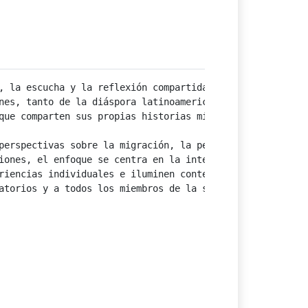
, la escucha y la reflexión compartida sobre las experien
nes, tanto de la diáspora latinoamericana como de la soci
que comparten sus propias historias migratorias: qué les 


perspectivas sobre la migración, la pertenencia y la part
iones, el enfoque se centra en la interacción con el públ
riencias individuales e iluminen contextos sociales más a
torios y a todos los miembros de la sociedad de la ciudad