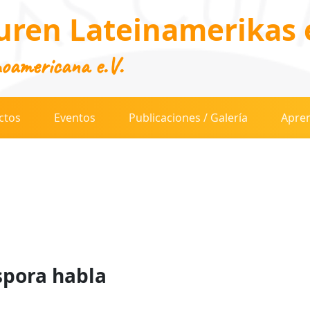
uren Lateinamerikas e
noamericana e.V.
ctos
Eventos
Publicaciones / Galería
Apren
spora habla