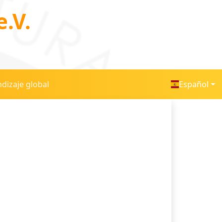
.V.
dizaje global
Español