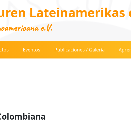
uren Lateinamerikas e
noamericana e.V.
ctos
Eventos
Publicaciones / Galería
Apren
Colombiana