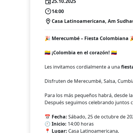
25.10.2025
14:00
Casa Latinoamericana, Am Sudhaus
🎉
Merecumbé – Fiesta Colombiana

🇨🇴
¡Colombia en el corazón!
🇨🇴
Les invitamos cordialmente a una
fiest
Disfruten de Merecumbé, Salsa, Cumbia 
Para los más pequeños habrá, desde l
Después seguimos celebrando juntos con 
📅
Fecha:
Sábado, 25 de octubre de 20
🕘
Inicio:
14:00 horas
📍
Lugar:
Casa Latinoamericana,