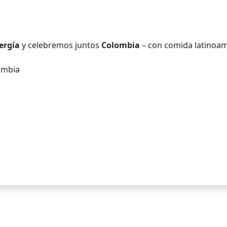
ergía
y celebremos juntos
Colombia
– con comida latinoame
lombia