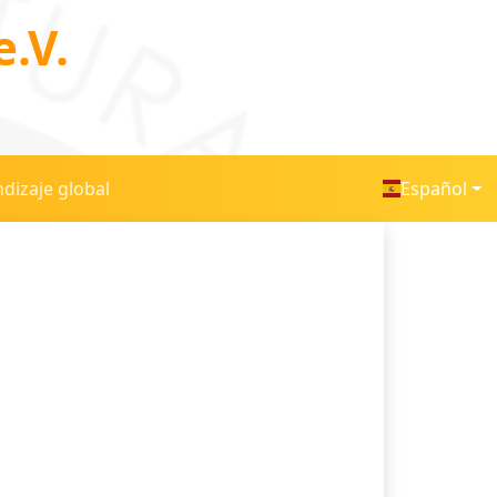
.V.
dizaje global
Español